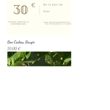
Bon Cadeau Bougie
Prix
10,00 €