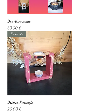
Box Abonnement
Prix
30,00 €
Nouveauté
Brûleur Rectangle
Prix
20,00 €