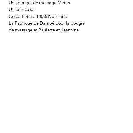
Une bougie de massage Monoï
Un pins cœur
Ce coffret est 100% Normand
La Fabrique de Damoé pour la bougie
de massage et Paulette et Jeannine
pour le pins Cœur
A Propos de Nous
La Fabrique de Damoé
Créations de Bougies Naturelles
lafabriquededamoe@gmail.com
06 87 17 12 43
14112 Bieville-Beuville
Normandie, France