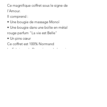
Ce magnifique coffret sous le signe de
l'Amour.
Il comprend :
• Une bougie de massage Monoï
• Une bougie dans une boîte en métal
rouge parfum "La vie est Belle"
• Un pins cœur
Ce coffret est 100% Normand
La Fabrique de Damoé pour la bougie
de massage et la bougie coeur,
Paulette et Jeannine pour le pins Cœur
A Propos de Nous
La Fabrique de Damoé
Créations de Bougies Naturelles
lafabriquededamoe@gmail.com