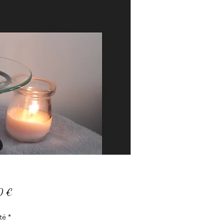
Prix
0 €
té
*